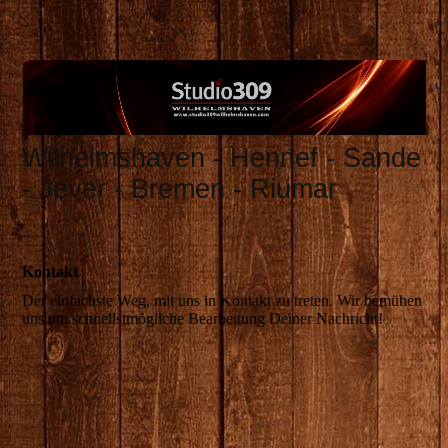
Wilhelmshaven - Hennef - Sande
- Jever - Bremen - Riumar
Kontakt
Der einfachste Weg, mit uns in Kontakt zu treten. Wir bemühen
uns um schnellstmögliche Bearbeitung Deiner Nachricht!